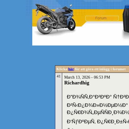
Klicka
här
för att göra ett inlägg i forumet
41
March 13, 2026 - 06:53 PM
Richardhig
Ð”Ð¾ÑÑ‚Ð°Ð²ÐºÐ° Ñ†Ð²
Ð²Ñ‹Ð¿Ð¾Ð»Ð½ÐµÐ½Ð°
Ð¿Ñ€Ð¾Ñ„ÐµÑÑÐ¸Ð¾Ð½
Ð‘ÑƒÐºÐµÑ‚ Ð¿Ñ€Ð¸Ð±Ñ‹