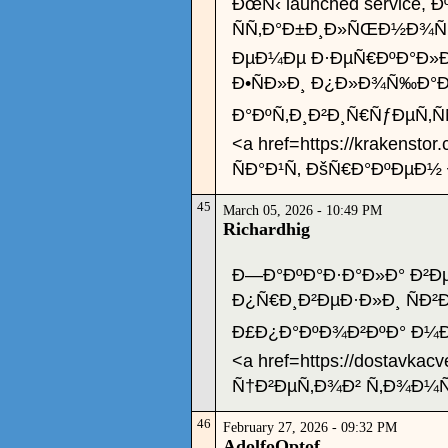
ÐœÑ‹ launched service, 
ÑÑ‚Ð°Ð±Ð¸Ð»ÑŒÐ½Ð¾Ñ
ÐµÐ¼Ðµ Ð·ÐµÑ€ÐºÐ°Ð»Ð
Ð•ÑÐ»Ð¸ Ð¿Ð»Ð¾Ñ‰Ð°Ð´
Ð°ÐºÑ‚Ð¸Ð²Ð¸Ñ€ÑƒÐµÑ‚ÑÑ
<a href=https://krakens
ÑÐ°Ð¹Ñ‚ ÐšÑ€Ð°ÐºÐµÐ½
45
March 05, 2026 - 10:49 PM
Richardhig
Ð—Ð°ÐºÐ°Ð·Ð°Ð»Ð° Ð²
Ð¿Ñ€Ð¸Ð²ÐµÐ·Ð»Ð¸ ÑÐ²
Ð£Ð¿Ð°ÐºÐ¾Ð²ÐºÐ° Ð¼Ð¸
<a href=https://dostavka
Ñ†Ð²ÐµÑ‚Ð¾Ð² Ñ‚Ð¾Ð¼Ñ
46
February 27, 2026 - 09:32 PM
AdolfoOptof