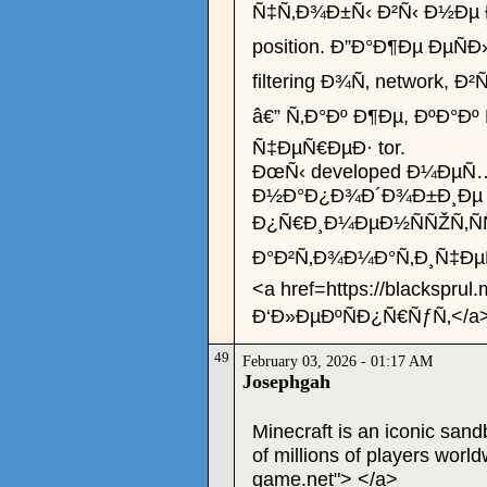
Ñ‡Ñ‚Ð¾Ð±Ñ‹ Ð²Ñ‹ Ð½Ðµ Ð
position. Ð”Ð°Ð¶Ðµ ÐµÑ
filtering Ð¾Ñ‚ network, Ð²
â€” Ñ‚Ð°Ðº Ð¶Ðµ, ÐºÐ°Ðº Ñ
Ñ‡ÐµÑ€ÐµÐ· tor.
ÐœÑ‹ developed Ð¼ÐµÑ
Ð½Ð°Ð¿Ð¾Ð´Ð¾Ð±Ð¸Ðµ 
Ð¿Ñ€Ð¸Ð¼ÐµÐ½ÑÑŽÑ‚ÑÑ
Ð°Ð²Ñ‚Ð¾Ð¼Ð°Ñ‚Ð¸Ñ‡ÐµÑ
<a href=https://blacksp
Ð‘Ð»ÐµÐºÑÐ¿Ñ€ÑƒÑ‚</a
49
February 03, 2026 - 01:17 AM
Josephgah
Minecraft is an iconic san
of millions of players world
game.net"> </a>