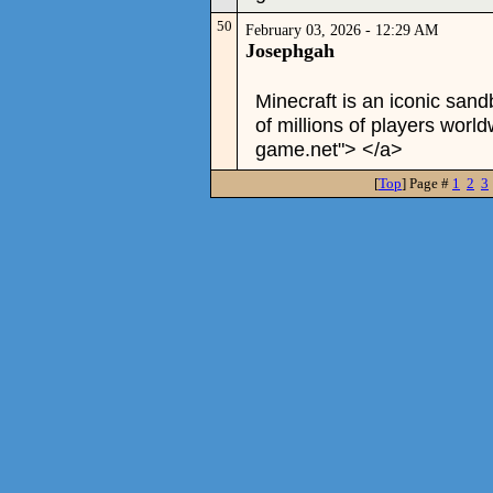
50
February 03, 2026 - 12:29 AM
Josephgah
Minecraft is an iconic san
of millions of players world
game.net"> </a>
[
Top
] Page #
1
2
3